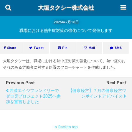
大垣タクシー株式会社
2025年7月16日
職場における熱中症対策の強化について発信します
Share
Tweet
Pin
Mail
SMS
大垣タクシーは、職場における熱中症対策の強化について、熱中症のお
それのある労働者に対する処置のフローチャートを作成しました。
Previous Post
Next Post
西濃エイジフレンドリーで
【健康経営】７月の健康経営ワ
ゼロ災プロジェクト2025へ参
ンポイントアドバイス
加を宣言しました
Back to top