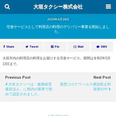
大垣タクシー株式会社
2020年4月28日
宅食サービスとして料理店の料理のデリバリー事業を開始しまし
た。
Share
Tweet
Pin
Mail
SMS
大垣市内の料理店の料理をお届けする宅食サービス。期間は令和2年5月
13日まで。
Previous Post
Next Post
大垣タクシーは「健康経営
新型コロナウィルス感染防止対
優良法人」に県内の業界で初
策実行中
めて認定されました。