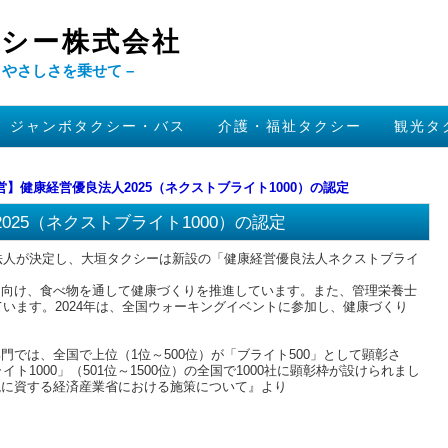
シー株式会社
とやさしさを乗せて –
ジャンボタクシー・バス
介護・福祉タクシー
観光タ
営】健康経営優良法人2025（ネクストブライト1000）の認定
25（ネクストブライト1000）の認定
定法人が決定し、大垣タクシーは新設の「健康経営優良法人ネクストブライ
に向け、食べ物を通して健康づくりを推進しています。また、管理栄養士
ています。2024年は、全国ウォーキングイベントに参加し、健康づくり
では、全国で上位（1位～500位）が「ブライト500」として顕彰さ
ト1000」（501位～1500位）の全国で1000社に顕彰枠が設けられまし
現に資する経済産業省における施策について』より