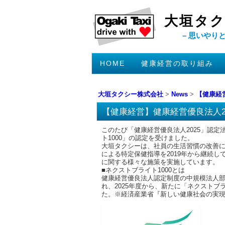
大垣タク
– 思いやり
コ
HOME
健康経営の取り組み
メインメニュー
ン
テ
大垣タクシー株式会社
>
News
>
【健康経
ン
【健康経営】健康経営優良法人20
ツ
へ
このたび「健康経営優良法人2025」認
移
ト1000」の認定を受けました。
大垣タクシーは、社員の生活習慣の改善
動
による特定保健指導を2019年から継続し
に関する様々な施策を実施しています。
■ネクストブライト1000とは
健康経営優良法人認定制度の中規模法人部門
れ、2025年度から、新たに「ネクストブライ
た。※経済産業省『新しい健康社会の実