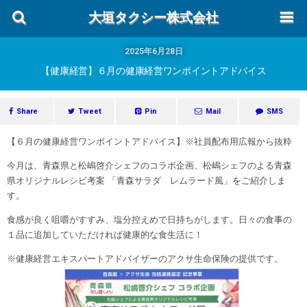
大垣タクシー株式会社
2025年6月28日
【健康経営】６月の健康経営ワンポイントアドバイス
Share
Tweet
Pin
Mail
SMS
【６月の健康経営ワンポイントアドバイス】※社員配布用広報から抜粋
今月は、青森県と松嶋啓介シェフのコラボ企画、松嶋シェフのよる青森
県オリジナルレシピ考案 「青森サラダ レムラード風」をご紹介しま
す。
食感が良く咀嚼がすすみ、塩分控えめで日持ちがします。日々の食事の
１品に追加していただければ健康的な食生活に！
※健康経営エキスパートアドバイザーのアクサ生命保険の提供です。