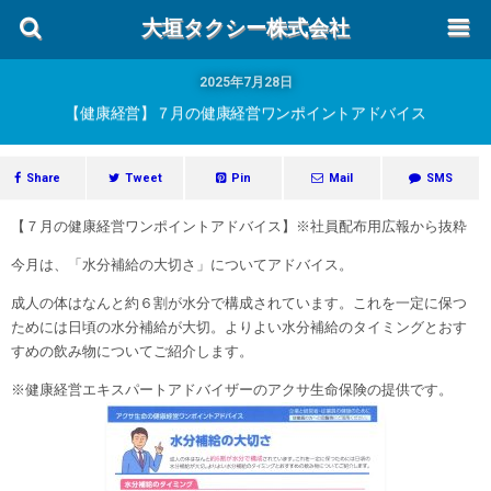
大垣タクシー株式会社
2025年7月28日
【健康経営】７月の健康経営ワンポイントアドバイス
Share
Tweet
Pin
Mail
SMS
【７月の健康経営ワンポイントアドバイス】※社員配布用広報から抜粋
今月は、「水分補給の大切さ」についてアドバイス。
成人の体はなんと約６割が水分で構成されています。これを一定に保つ
ためには日頃の水分補給が大切。よりよい水分補給のタイミングとおす
すめの飲み物についてご紹介します。
※健康経営エキスパートアドバイザーのアクサ生命保険の提供です。