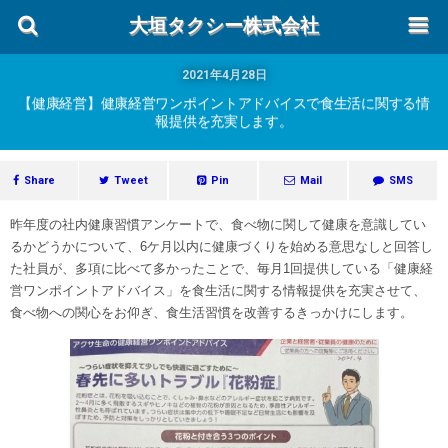
大垣タクシー株式会社
2021年4月28日
【健康経営】健康経営ワンポイントアドバイスで食生活に関する情
報提供を充実します。
Share
Tweet
Pin
Mail
SMS
昨年度の社内健康習慣アンケートで、食べ物に関して健康を意識してい
るかどうかについて、6ケ月以内に健康づくりを始める意思なしと回答し
た社員が、多項に比べて多かったことで、毎月1回提供している「健康経
営ワンポイントアドバイス」を食生活に関する情報提供を充実させて、
食べ物への関心をお仰ぎ、食生活習慣を改善するきっかけにします。